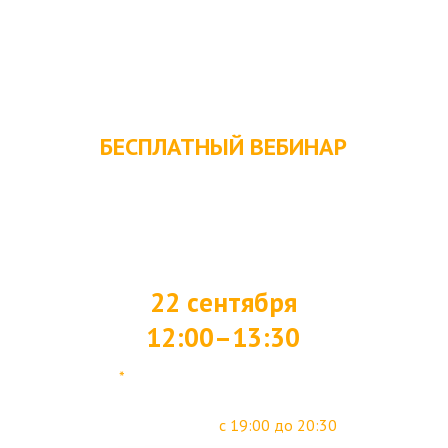
БЕСПЛАТНЫЙ ВЕБИНАР
Бизнес как система
Как перестать работать на свой
бизнес и заставить его работать на
Вас?
22 cентября
12:00–13:30
*
Для удобства участников мы
предусмотрели повтор прямого
эфира в записи
с 19:00 до 20:30