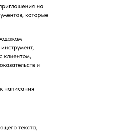
 приглашения на
кументов, которые
родажам
 инструмент,
с клиентом,
оказательств и
ык написания
ющего текста,