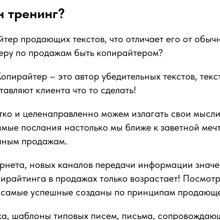
н тренинг?
йтер продающих текстов, что отличает его от обыч
еру по продажам быть копирайтером?
опирайтер – это автор убедительных текстов, текс
тавляют клиента что то сделать!
тко и целенаправленно можем излагать свои мысли
мые послания настолько мы ближе к заветной меч
шным продажам.
ернета, новых каналов передачи информации знач
ирайтинга в продажах только возрастает! Посмо
, самые успешные созданы по принципам продающе
ка, шаблоны типовых писем, письма, сопровождаю