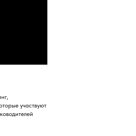
нг,
которые участвуют
уководителей