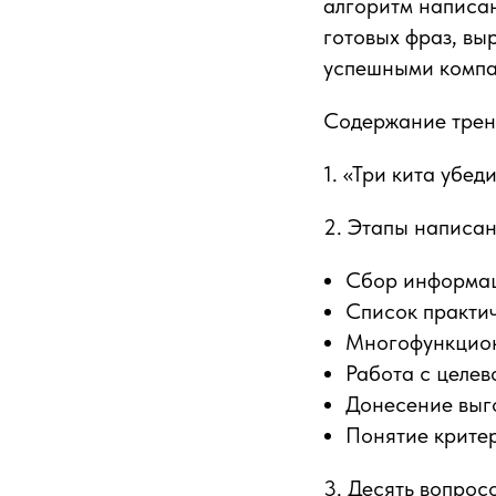
алгоритм написан
готовых фраз, в
успешными компа
Содержание трен
1. «Три кита убед
2. Этапы написан
Сбор информа
Список практич
Многофункцион
Работа с целев
Донесение выг
Понятие крите
3. Десять вопрос