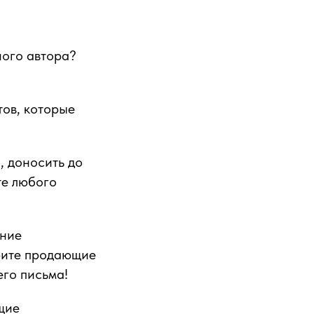
ного автора?
тов, которые
, доносить до
те любого
ение
трите продающие
го письма!
щие