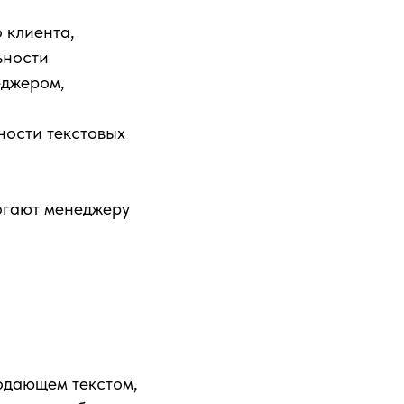
 клиента,
ьности
еджером,
вности текстовых
огают менеджеру
:
одающем текстом,