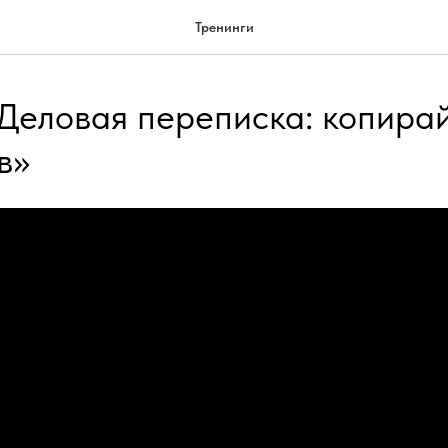
Тренинги
Деловая переписка: копирай
в»